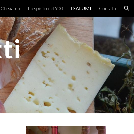
Chi siamo
Lo spirito del 900
I SALUMI
Contatti
ion
ti