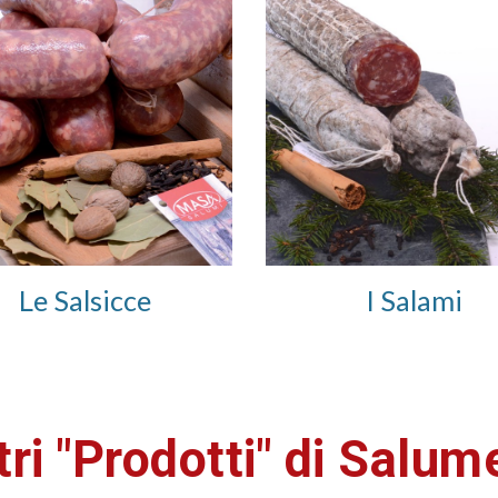
Le Salsicce
I Salami
tri "Prodotti" di Salum